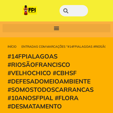
INÍCIO
ENTRADAS COM MARCAÇÕES "#14FPIALAGOAS #RIOSÃOFRA
Você está aqui:
#14FPIALAGOAS
#RIOSÃOFRANCISCO
#VELHOCHICO #CBHSF
#DEFESADOMEIOAMBIENTE
#SOMOSTODOSCARRANCAS
#10ANOSFPIAL #FLORA
#DESMATAMENTO