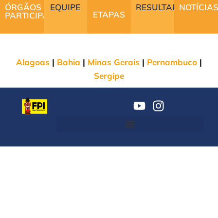
ÓRGÃOS
EQUIPE
RESULTADOS
NOTÍCIA
ETAPAS
PARTICIPANTES
Alagoas
|
Bahia
|
Minas Gerais
|
Pernambuco
|
Sergipe