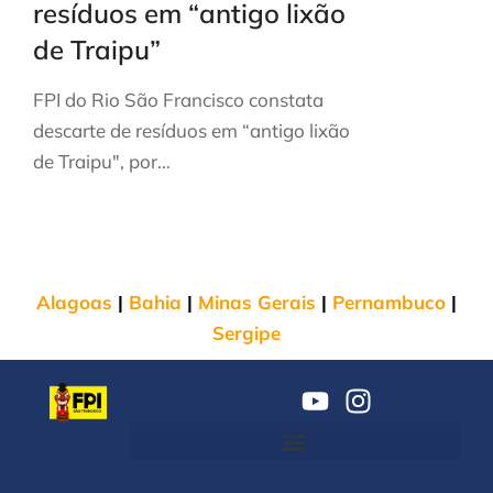
resíduos em “antigo lixão
de Traipu”
FPI do Rio São Francisco constata
descarte de resíduos em “antigo lixão
de Traipu", por…
Alagoas
|
Bahia
|
Minas Gerais
|
Pernambuco
|
Sergipe